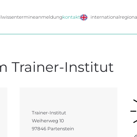
l
wissen
termine
anmeldung
kontakt
international
regiona
 Trainer-Institut
Trainer-Institut
Weiherweg 10
97846 Partenstein