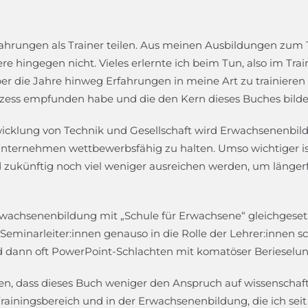
hrungen als Trainer teilen. Aus meinen Ausbildungen zum 
 hingegen nicht. Vieles erlernte ich beim Tun, also im Trai
ber die Jahre hinweg Erfahrungen in meine Art zu trainieren e
rozess empfunden habe und die den Kern dieses Buches bilde
icklung von Technik und Gesellschaft wird Erwachsenenbil
Unternehmen wettbewerbsfähig zu halten. Umso wichtiger ist
 zukünftig noch viel weniger ausreichen werden, um längerf
rwachsenenbildung mit „Schule für Erwachsene“ gleichgesetzt
eminarleiter:innen genauso in die Rolle der Lehrer:innen sc
nd dann oft PowerPoint-Schlachten mit komatöser Berieselun
nen, dass dieses Buch weniger den Anspruch auf wissenschaft
rainingsbereich und in der Erwachsenenbildung, die ich sei