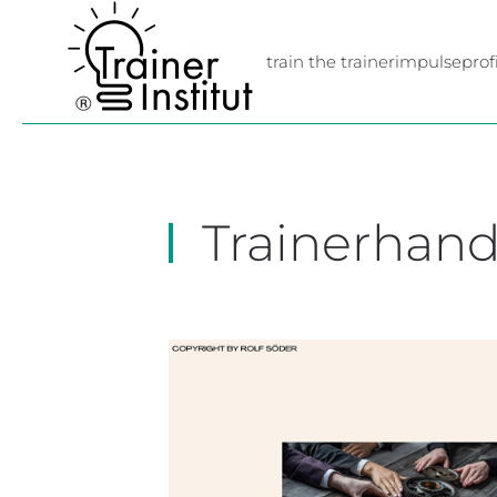
Skip to main content
train the trainer
impulse
profi
Trainerhan